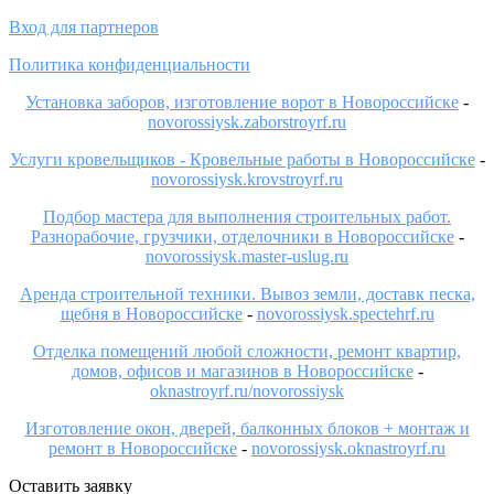
Вход для партнеров
Политика конфиденциальности
Установка заборов, изготовление ворот в Новороссийске
-
novorossiysk.zaborstroyrf.ru
Услуги кровельщиков - Кровельные работы в Новороссийске
-
novorossiysk.krovstroyrf.ru
Подбор мастера для выполнения строительных работ.
Разнорабочие, грузчики, отделочники в Новороссийске
-
novorossiysk.master-uslug.ru
Аренда строительной техники. Вывоз земли, доставк песка,
щебня в Новороссийске
-
novorossiysk.spectehrf.ru
Отделка помещений любой сложности, ремонт квартир,
домов, офисов и магазинов в Новороссийске
-
oknastroyrf.ru/novorossiysk
Изготовление окон, дверей, балконных блоков + монтаж и
ремонт в Новороссийске
-
novorossiysk.oknastroyrf.ru
Оставить заявку