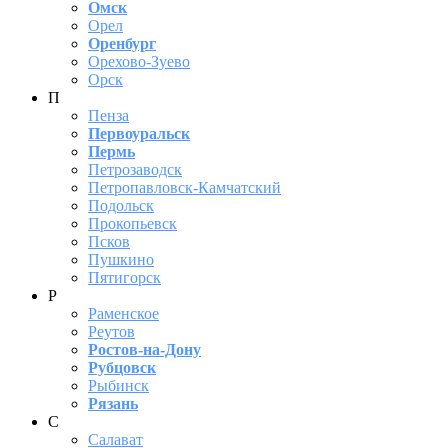
Омск
Орел
Оренбург
Орехово-Зуево
Орск
П
Пенза
Первоуральск
Пермь
Петрозаводск
Петропавловск-Камчатский
Подольск
Прокопьевск
Псков
Пушкино
Пятигорск
Р
Раменское
Реутов
Ростов-на-Дону
Рубцовск
Рыбинск
Рязань
С
Салават