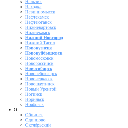
Нальчик
Находка
Невинномысск
Нефтекамск
Нефтеюганск
Нижневартовск
Нижнекамск
Нижний Новгород
Нижний Тагил
Новокузнецк
Новокуйбышевск
Новомосковск
Новороссийск
Новосибирск
Новочебоксарск
Новочеркасск
Новошахтинск
Новый Уренгой
Ногинск
Норильск
Ноябрьск
О
Обнинск
Одинцово
Октябрьский