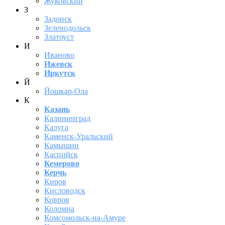
Жуковский
З
Задонск
Зеленодольск
Златоуст
И
Иваново
Ижевск
Иркутск
Й
Йошкар-Ола
К
Казань
Калининград
Калуга
Каменск-Уральский
Камышин
Каспийск
Кемерово
Керчь
Киров
Кисловодск
Ковров
Коломна
Комсомольск-на-Амуре