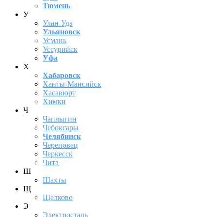
Тюмень
У
Улан-Удэ
Ульяновск
Усмань
Уссурийск
Уфа
Х
Хабаровск
Ханты-Мансийск
Хасавюрт
Химки
Ч
Чаплыгин
Чебоксары
Челябинск
Череповец
Черкесск
Чита
Ш
Шахты
Щ
Щелково
Э
Электросталь