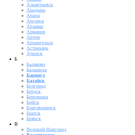
Альметьевск
Анадырь
Анапа
Ангарск
Арзамас
Армавир
Артём
Архангельск
Астрахань
Ачинск
Б
Балаково
Балашиха
Барнаул
Батайск
Белгород
Бердск
Березники
Бийск
Благовещенск
Братск
Брянск
В
Великий Новгород
Владивосток