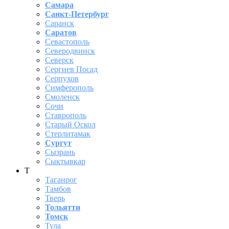
Самара
Санкт-Петербург
Саранск
Саратов
Севастополь
Северодвинск
Северск
Сергиев Посад
Серпухов
Симферополь
Смоленск
Сочи
Ставрополь
Старый Оскол
Стерлитамак
Сургут
Сызрань
Сыктывкар
Т
Таганрог
Тамбов
Тверь
Тольятти
Томск
Тула