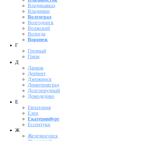
Владикавказ
Владимир
Волгоград
Волгодонск
Волжский
Вологда
Воронеж
Г
Грозный
Грязи
Д
Данков
Дербент
Дзержинск
Димитровград
Долгопрудный
Домодедово
Е
Евпатория
Елец
Екатеринбург
Ессентуки
Ж
Железногорск