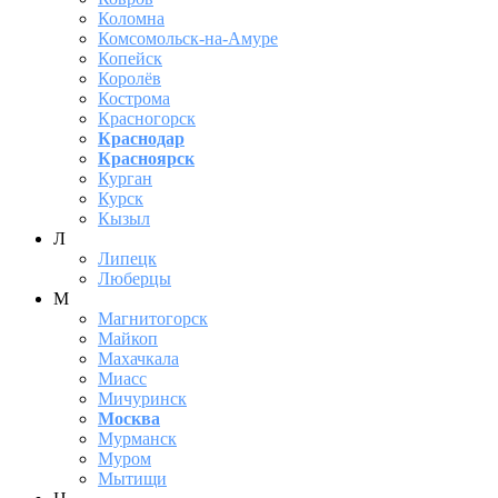
Коломна
Комсомольск-на-Амуре
Копейск
Королёв
Кострома
Красногорск
Краснодар
Красноярск
Курган
Курск
Кызыл
Л
Липецк
Люберцы
М
Магнитогорск
Майкоп
Махачкала
Миасс
Мичуринск
Москва
Мурманск
Муром
Мытищи