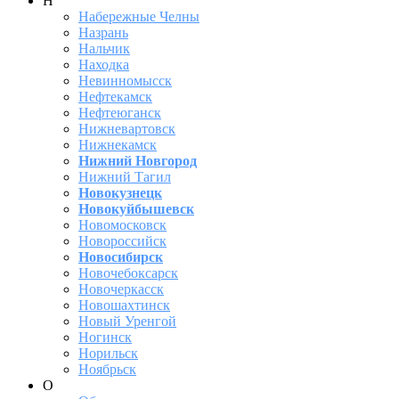
Н
Набережные Челны
Назрань
Нальчик
Находка
Невинномысск
Нефтекамск
Нефтеюганск
Нижневартовск
Нижнекамск
Нижний Новгород
Нижний Тагил
Новокузнецк
Новокуйбышевск
Новомосковск
Новороссийск
Новосибирск
Новочебоксарск
Новочеркасск
Новошахтинск
Новый Уренгой
Ногинск
Норильск
Ноябрьск
О