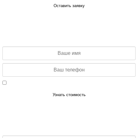
Оставить заявку
УЗНАТЬ СТОИМОСТЬ
Заполните данную форму и мы
проконсультируем Вас по стоимости
Даю согласие на обработку персональных данных
Узнать стоимость
ЗАКАЗАТЬ ЗВОНОК
Заполните данную форму и мы свяжемся с Вами для
консультации