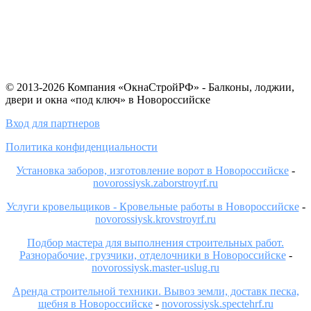
© 2013-2026 Компания «ОкнаСтройРФ» - Балконы, лоджии,
двери и окна «под ключ» в Новороссийске
Вход для партнеров
Политика конфиденциальности
Установка заборов, изготовление ворот в Новороссийске
-
novorossiysk.zaborstroyrf.ru
Услуги кровельщиков - Кровельные работы в Новороссийске
-
novorossiysk.krovstroyrf.ru
Подбор мастера для выполнения строительных работ.
Разнорабочие, грузчики, отделочники в Новороссийске
-
novorossiysk.master-uslug.ru
Аренда строительной техники. Вывоз земли, доставк песка,
щебня в Новороссийске
-
novorossiysk.spectehrf.ru