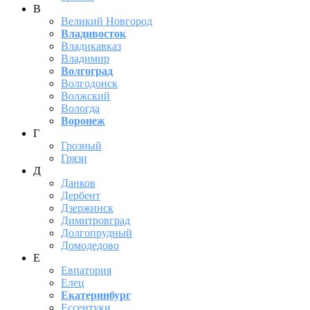
В
Великий Новгород
Владивосток
Владикавказ
Владимир
Волгоград
Волгодонск
Волжский
Вологда
Воронеж
Г
Грозный
Грязи
Д
Данков
Дербент
Дзержинск
Димитровград
Долгопрудный
Домодедово
Е
Евпатория
Елец
Екатеринбург
Ессентуки