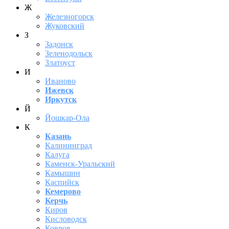
Ж
Железногорск
Жуковский
З
Задонск
Зеленодольск
Златоуст
И
Иваново
Ижевск
Иркутск
Й
Йошкар-Ола
К
Казань
Калининград
Калуга
Каменск-Уральский
Камышин
Каспийск
Кемерово
Керчь
Киров
Кисловодск
Ковров