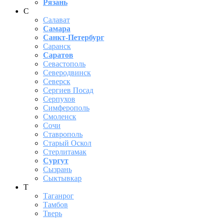
Рязань
С
Салават
Самара
Санкт-Петербург
Саранск
Саратов
Севастополь
Северодвинск
Северск
Сергиев Посад
Серпухов
Симферополь
Смоленск
Сочи
Ставрополь
Старый Оскол
Стерлитамак
Сургут
Сызрань
Сыктывкар
Т
Таганрог
Тамбов
Тверь