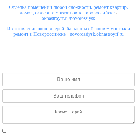
Отделка помещений любой сложности, ремонт квартир,
домов, офисов и магазинов в Новороссийске
-
oknastroyrf.ru/novorossiysk
Изготовление окон, дверей, балконных блоков + монтаж и
ремонт в Новороссийске
-
novorossiysk.oknastroyrf.ru
ОСТАВИТЬ ЗАЯВКУ
Заполните форму и с Вами свяжется специалист в течение 15
минут
Даю согласие на обработку персональных данных