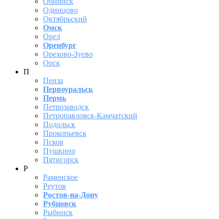
Обнинск
Одинцово
Октябрьский
Омск
Орел
Оренбург
Орехово-Зуево
Орск
П
Пенза
Первоуральск
Пермь
Петрозаводск
Петропавловск-Камчатский
Подольск
Прокопьевск
Псков
Пушкино
Пятигорск
Р
Раменское
Реутов
Ростов-на-Дону
Рубцовск
Рыбинск