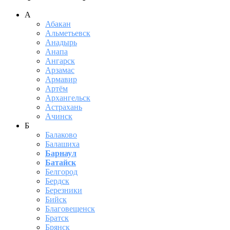
А
Абакан
Альметьевск
Анадырь
Анапа
Ангарск
Арзамас
Армавир
Артём
Архангельск
Астрахань
Ачинск
Б
Балаково
Балашиха
Барнаул
Батайск
Белгород
Бердск
Березники
Бийск
Благовещенск
Братск
Брянск