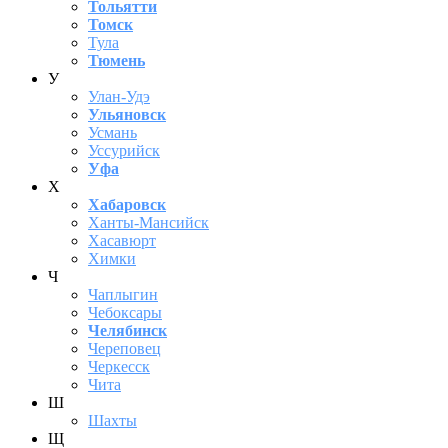
Тольятти
Томск
Тула
Тюмень
У
Улан-Удэ
Ульяновск
Усмань
Уссурийск
Уфа
Х
Хабаровск
Ханты-Мансийск
Хасавюрт
Химки
Ч
Чаплыгин
Чебоксары
Челябинск
Череповец
Черкесск
Чита
Ш
Шахты
Щ